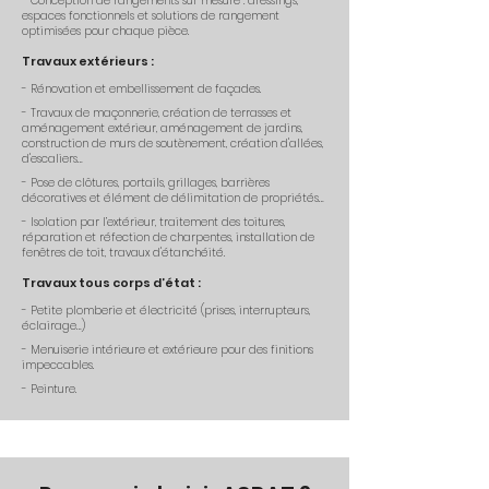
- Conception de rangements sur mesure : dressings,
espaces fonctionnels et solutions de rangement
optimisées pour chaque pièce.
Travaux extérieurs :
- Rénovation et embellissement de façades.
- Travaux de maçonnerie, création de terrasses et
aménagement extérieur, aménagement de jardins,
construction de murs de soutènement, création d'allées,
d'escaliers…
- Pose de clôtures, portails, grillages, barrières
décoratives et élément de délimitation de propriétés…
- Isolation par l’extérieur, traitement des toitures,
réparation et réfection de charpentes, installation de
fenêtres de toit, travaux d'étanchéité.
Travaux tous corps d’état :
- Petite p
lomberie
et électricité (prises, interrupteurs,
éclairage…)
- Menuiserie intérieure et extérieure pour des finitions
impeccables.
- Peinture.