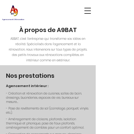
Agencement & Rénovation
À propos de A9BAT
A9BAT, c’est l’entreprise qui transforme vos idées en
réalité. Spécialisés dans l’agencement et la
rénovation, nous intervenons sur tous types de projets,
des petits travaux aux rénovations complètes, en
intérieur comme en extérieur.
Nos prestations
Agencement intérieur :​
- Création et rénovation de cuisines, salles de bain,
dressings, buanderies, espaces de vie, bureaux sur
mesure…
- Pose de revêtements de sol (carrelage, parquet, vinyle,
etc.).
- Aménagement de c
loisons, plafonds, isolation
thermique et phonique, pose de faux plafonds,
aménagement de combles pour un confort optimal.