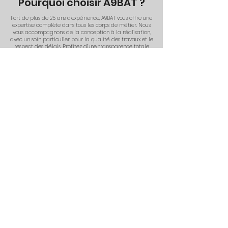
Pourquoi choisir A9BAT ?
Fort de plus de 25 ans d'expérience, A9BAT vous offre une
expertise complète dans tous les corps de métier. Nous
vous accompagnons de la conception à la réalisation,
avec un soin particulier pour la qualité des travaux et le
respect des délais. Profitez d’une transparence totale
avec des devis clairs et un interlocuteur unique pour
simplifier votre projet.
Notre promesse
Avec A9BAT, bénéficiez d’un service complet et
professionnel pour transformer vos espaces en lieux qui
reflètent vos envies et vos besoins.
Contactez-nous dès aujourd’hui pour un devis gratuit et
découvrez comment nous pouvons donner vie à vos
projets d’agencement et de rénovation. A9BAT, votre
partenaire pour des travaux d’exception !
Obtenir un devis gratuit
Politique de cookies
Politique de confidentialité
Mentions légales